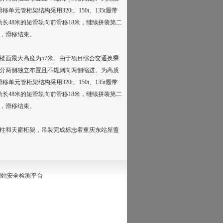
管桁架结构采用320t、150t、135t履带
轨长48米的短滑轨向前滑移18米，继续拼装第二
，滑移结束。
距楼面最大高度为57米。由于项目综合交通换乘
构分两侧独立布置且不规则向两侧缩进。为高质
管桁架结构采用320t、150t、135t履带
轨长48米的短滑轨向前滑移18米，继续拼装第二
，滑移结束。
柱和天窗桁架，吊装完成标志着重庆东站屋盖
0网站安全检测平台