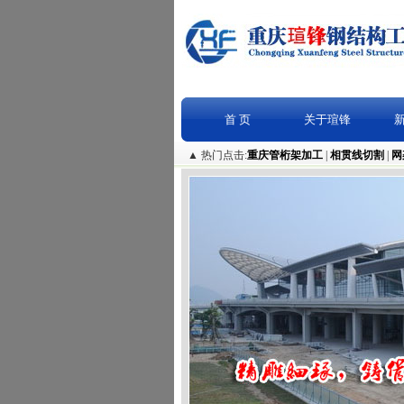
首 页
关于瑄锋
▲ 热门点击:
重庆管桁架加工
|
相贯线切割
|
网