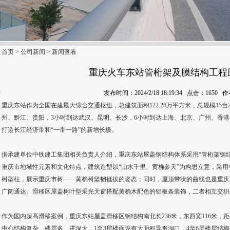
首页
>
公司新闻
>
新闻查看
重庆火车东站管桁架及膜结构工程
发布时间：2024/2/18 18:19:34 点击：165
重庆东站作为全国在建最大综合交通枢纽，总建筑面积122.28万平方米，总规模15
州、黔江、贵阳，3小时到达武汉、昆明、长沙，6小时到达上海、北京、广州、香
打造长江经济带和“一带一路”的新增长极。
据承建单位中铁建工集团相关负责人介绍，重庆东站屋盖钢结构体系采用“管桁架钢结
重庆市地域性元素和文化特点，建筑造型以“山水千里、黄桷参天”为构思立意，采
树型柱，展示重庆市树——黄桷树坚韧挺拔的姿态；同时，屋顶带状的曲线也是重庆
广阔通达。滑移区屋盖树叶型采光天窗搭配黄桷木配色的铝板条装饰，二者相互交织
作为国内超高滑移案例，重庆东站屋盖滑移区钢结构南北长236米，东西宽116米，
中心结构复杂、楼层多、进深大，1至3层楼面设有大面积异形洞口，4至6层楼层结