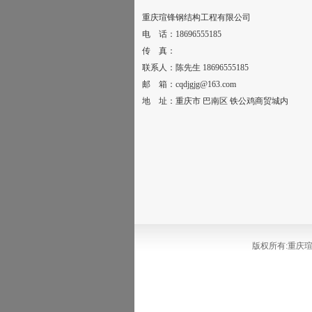
重庆瑄锋钢结构工程有限公司
电 话：18696555185
传 真：
联系人：陈先生 18696555185
邮 箱：cqdjgjg@163.com
地 址：重庆市 巴南区 铁公鸡商贸城内
版权所有:重庆