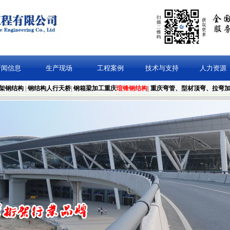
新闻信息
生产现场
工程案例
技术与支持
人力资源
架钢结构
|
钢结构人行天桥
|
钢箱梁加工
重庆
瑄锋钢结构
|
重庆弯管、型材顶弯、拉弯