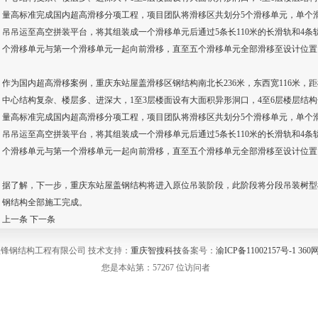
量高标准完成国内超高滑移分项工程，项目团队将滑移区共划分5个滑移单元，单个滑移单元
吊吊运至高空拼装平台，将其组装成一个滑移单元后通过5条长110米的长滑轨和4条
个滑移单元与第一个滑移单元一起向前滑移，直至五个滑移单元全部滑移至设计位置
作为国内超高滑移案例，重庆东站屋盖滑移区钢结构南北长236米，东西宽116米，
中心结构复杂、楼层多、进深大，1至3层楼面设有大面积异形洞口，4至6层楼层结
量高标准完成国内超高滑移分项工程，项目团队将滑移区共划分5个滑移单元，单个滑移单元
吊吊运至高空拼装平台，将其组装成一个滑移单元后通过5条长110米的长滑轨和4条
个滑移单元与第一个滑移单元一起向前滑移，直至五个滑移单元全部滑移至设计位置
据了解，下一步，重庆东站屋盖钢结构将进入原位吊装阶段，此阶段将分段吊装树型
钢结构全部施工完成。
上一条
下一条
瑄锋钢结构工程有限公司 技术支持：
重庆智搜科技
备案号：
渝ICP备11002157号-1
36
您是本站第：57267 位访问者