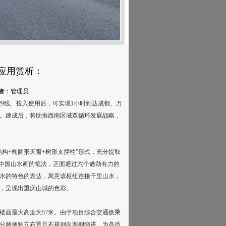
应用赏析：
0 作者：管理员
台29线。投入使用后，可实现1小时到达成都、万
港。建成后，将助推西南区域双循环发展战略，
构+椭圆形天窗+树形支撑柱”形式，充分提取
用中国山水画的笔法，正面通过六个遒劲有力的
水的特色的表达，寓意该枢纽连接千里山水，
，呈现出重庆山城的色彩。
距楼面最大高度为57米。由于项目综合交通换乘
构分两侧独立布置且不规则向两侧缩进。为高质